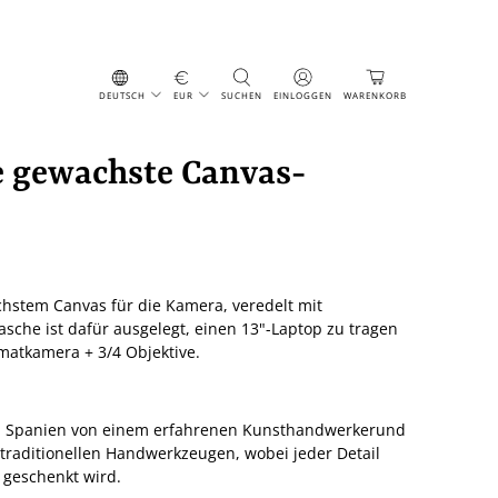
DEUTSCH
EUR
SUCHEN
EINLOGGEN
WARENKORB
 gewachste Canvas-
stem Canvas für die Kamera, veredelt mit
che ist dafür ausgelegt, einen 13"-Laptop zu tragen
rmatkamera + 3/4 Objektive.
 in Spanien von einem erfahrenen Kunsthandwerker
und
 traditionellen Handwerkzeugen, wobei jeder Detail
geschenkt wird.